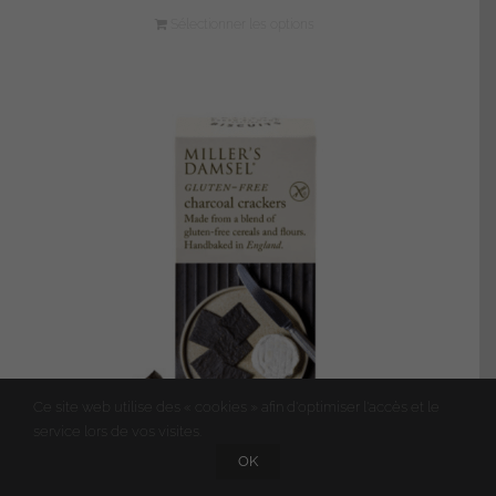
Sélectionner les options
Ce site web utilise des « cookies » afin d'optimiser l'accès et le
service lors de vos visites.
OK