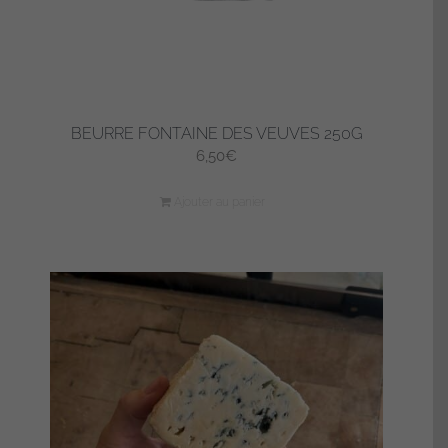
page
du
produit
BEURRE FONTAINE DES VEUVES 250G
6,50
€
Ajouter au panier