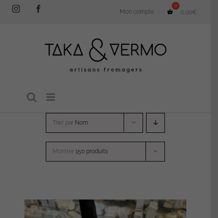
Passer
Instagram
Facebook
Mon compte
0,00
€
au
contenu
Trier par
Nom
Montrer
150 produits