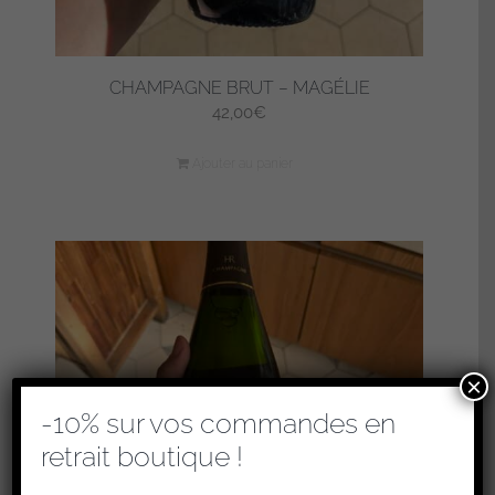
CHAMPAGNE BRUT – MAGÉLIE
42,00
€
Ajouter au panier
×
-10% sur vos commandes en
retrait boutique !