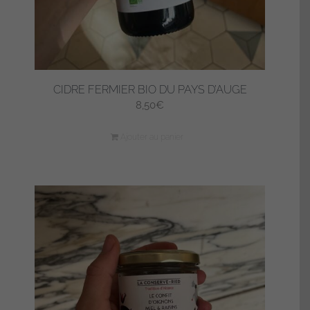
du
produit
CIDRE FERMIER BIO DU PAYS D’AUGE
8,50
€
Ajouter au panier