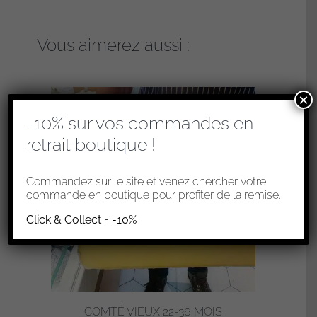
Vous aimerez aussi :
×
-10% sur vos commandes en
retrait boutique !
Commandez sur le site et venez chercher votre
commande en boutique pour profiter de la remise.
Click & Collect = -10%
COMTÉ VIEUX 22-36 MOIS