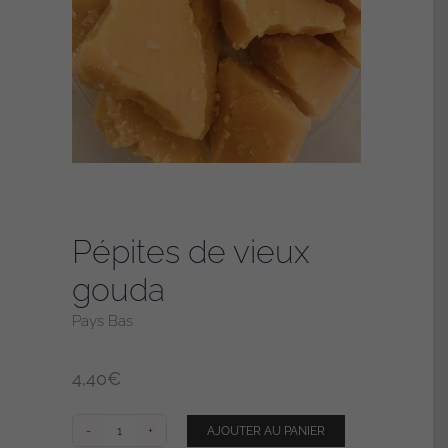
Pépites de vieux
gouda
Pays Bas
4,40
€
AJOUTER AU PANIER
quantité