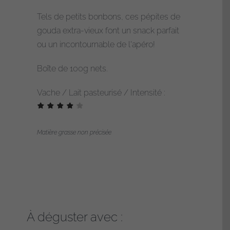
de
Tels de petits bonbons, ces pépites de
Pépites
gouda extra-vieux font un snack parfait
de
ou un incontournable de l'apéro!
vieux
gouda
Boîte de 100g nets.
Vache / Lait pasteurisé / Intensité :
Matière grasse non précisée
À déguster avec :