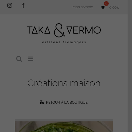
Passer
Instagram
Facebook
Mon compte
0,00
€
au
contenu
Créations maison
RETOUR À LA BOUTIQUE