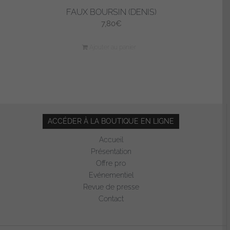
FAUX BOURSIN (DENIS)
7,80
€
Ajouter au panier
ACCÉDER À LA BOUTIQUE EN LIGNE
Accueil
Présentation
Offre pro
Evénementiel
Revue de presse
Contact