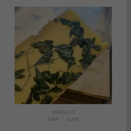
ASPÉRULE
Plage
8,80
€
–
13,15
€
de