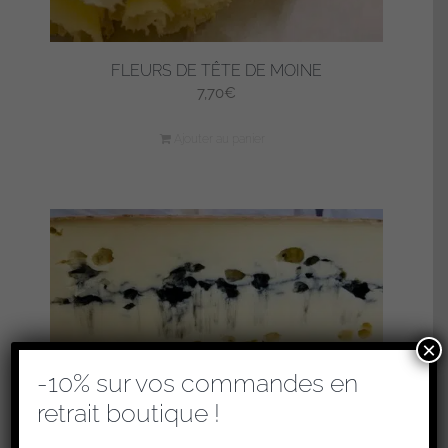
FLEURS DE TÊTE DE MOINE
7,70
€
Ajouter au panier
×
-10% sur vos commandes en
retrait boutique !