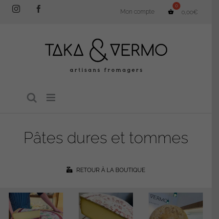
Passer
Instagram
Facebook
Mon compte
0,00
€
au
contenu
Pâtes dures et tommes
RETOUR À LA BOUTIQUE