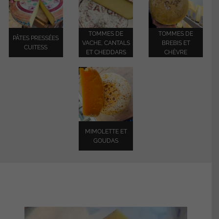
TOMMES DE
TOMMES DE
PÂTES PRESSÉES
VACHE, CANTALS
BREBIS ET
CUITESS
ET CHEDDARS
CHÈVRE
MIMOLETTE ET
GOUDAS