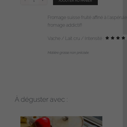
AJOUTER AU PANIER
quantité
de
Fromage suisse fruité affiné à l'aspéru
Aspérule
fromage addictif!
Vache / Lait cru / Intensité :
Matière grasse non précisée
À déguster avec :