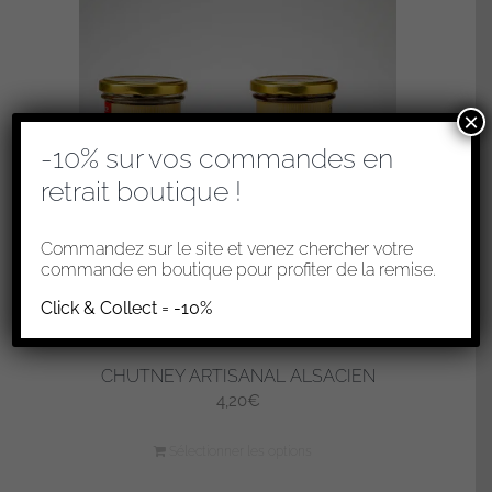
×
-10% sur vos commandes en
retrait boutique !
Commandez sur le site et venez chercher votre
commande en boutique pour profiter de la remise.
Click & Collect = -10%
CHUTNEY ARTISANAL ALSACIEN
4,20
€
Sélectionner les options