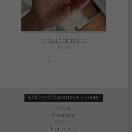
la
page
du
produit
PERSILLÉ DE TIGNES
6,50
€
Ajouter au panier
ACCÉDER À LA BOUTIQUE EN LIGNE
Accueil
Présentation
Offre pro
Evénementiel