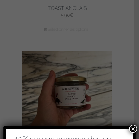
TOAST ANGLAIS
5,90
€
Sélectionner les options
×