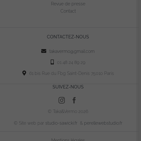
Revue de presse
Contact
CONTACTEZ-NOUS
takavermo@gmail.com
01 48 24 89 29
61 bis Rue du Fbg Saint-Denis 75010 Paris
SUIVEZ-NOUS
© Taka&Vermo 2026
© Site web par
studio-sawicki.fr
&
perellewebstudio.fr
Mentions légales