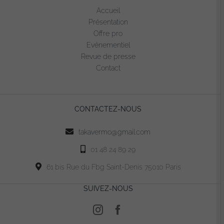
options
Accueil
peuvent
Présentation
être
Offre pro
choisies
Evénementiel
sur
Revue de presse
la
Contact
page
du
produit
CONTACTEZ-NOUS
takavermo@gmail.com
01 48 24 89 29
61 bis Rue du Fbg Saint-Denis 75010 Paris
SUIVEZ-NOUS