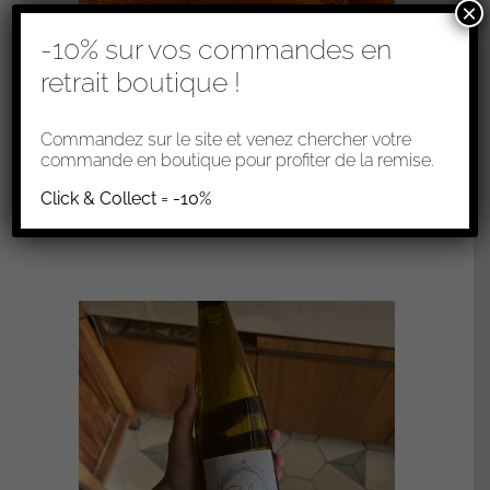
×
-10% sur vos commandes en
retrait boutique !
Commandez sur le site et venez chercher votre
PÂTE DE COING
commande en boutique pour profiter de la remise.
2,80
€
Click & Collect = -10%
Ajouter au panier