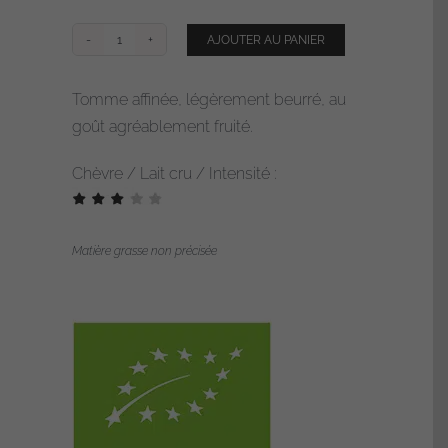
AJOUTER AU PANIER
quantité
de
Tomme affinée, légèrement beurré, au
Tomme
goût agréablement fruité.
de
chèvre
Chèvre / Lait cru / Intensité :
du
Béarn
Matière grasse non précisée