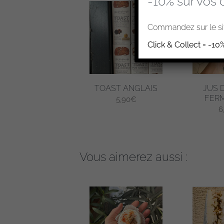
-10% sur vos 
Commandez sur le sit
Click & Collect = -10
TOAST ANGLAIS
JUS 
FERM
5,90
€
6
Vous aimerez aussi :