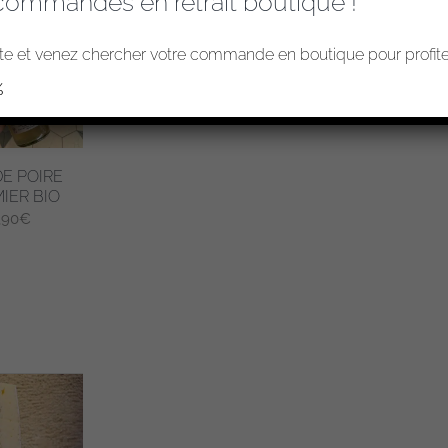
commandes en retrait boutique !
e et venez chercher votre commande en boutique pour profiter
%
DE POIRE
IER BIO
,90
€