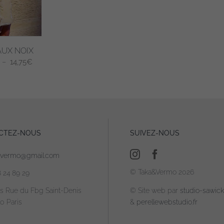
AUX NOIX
Plage
–
14,75
€
de
prix :
9,20€
à
14,75€
CTEZ-NOUS
SUIVEZ-NOUS
.
avermo@gmail.com
© Taka&Vermo 2026
8 24 89 29
is Rue du Fbg Saint-Denis
© Site web par
studio-sawicki
0 Paris
&
perellewebstudio.fr