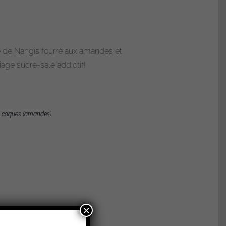
e de Nangis fourré aux amandes et
iage sucré-salé addictif!
 à coques (amandes)
×