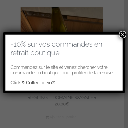
×
-10% sur vos commandes en
retrait boutique !
Commandez sur le site et venez chercher votre
commande en boutique pour profiter de la remise.
Click & Collect = -10%
RIESLING – DOMAINE WASSLER
20,00
€
Ajouter au panier