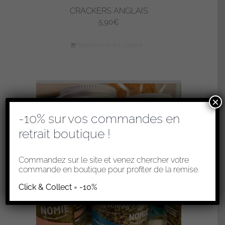
CRACKERS ANGLAIS
5,90
€
Sélectionner les options
×
-10% sur vos commandes en
retrait boutique !
Commandez sur le site et venez chercher votre
commande en boutique pour profiter de la remise.
Click & Collect = -10%