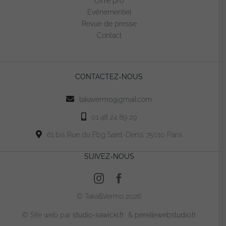
Offre pro
choisies
Evénementiel
sur
Revue de presse
la
Contact
page
du
produit
CONTACTEZ-NOUS
takavermo@gmail.com
01 48 24 89 29
61 bis Rue du Fbg Saint-Denis 75010 Paris
SUIVEZ-NOUS
© Taka&Vermo 2026
© Site web par
studio-sawicki.fr
&
perellewebstudio.fr