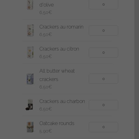
d'olive
quantité
6,50
€
de
Crackers
Crackers au romarin
à
quantité
6,50
€
l'huile
de
Crackers au citron
d'olive
Crackers
quantité
6,50
€
au
de
romarin
All butter wheat
Crackers
crackers
au
quantité
6,50
€
citron
de
All
Crackers au charbon
butter
quantité
6,50
€
wheat
de
Oatcake rounds
crackers
Crackers
quantité
5,90
€
au