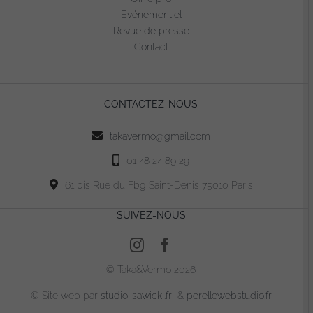
Evénementiel
Revue de presse
Contact
CONTACTEZ-NOUS
takavermo@gmail.com
01 48 24 89 29
61 bis Rue du Fbg Saint-Denis 75010 Paris
SUIVEZ-NOUS
© Taka&Vermo 2026
© Site web par
studio-sawicki.fr
&
perellewebstudio.fr