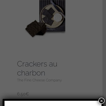
Crackers au
charbon
The Fine Cheese Company
6,50
€
×