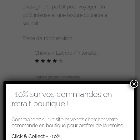
Banon
châtaigniers, parfait pour voyager. Un
goût intense et une texture coulante a
souhait.
Pièce de 100g environ.
Chèvre / Lait cru / Intensité :
Matière grasse non précisée
×
-10% sur vos commandes en
retrait boutique !
Commandez sur le site et venez chercher votre
commande en boutique pour profiter de la remise.
Click & Collect = -10%