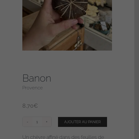
Banon
Provence
8,70
€
AJOUTER AU PANIER
quantité
de
Un chèvre affiné dans des feuilles de