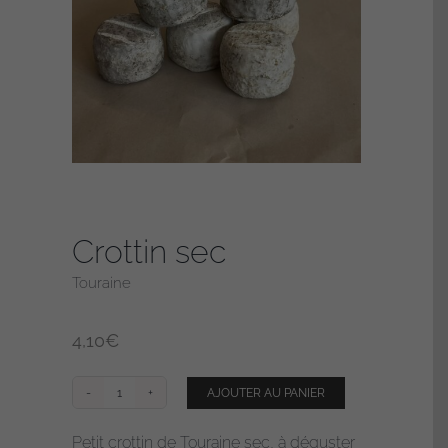
Crottin sec
Touraine
4,10
€
AJOUTER AU PANIER
quantité
de
Petit crottin de Touraine sec, à déguster