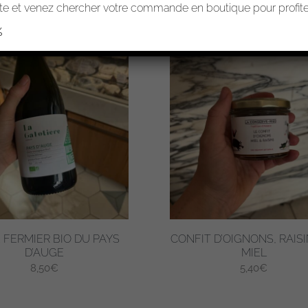
e et venez chercher votre commande en boutique pour profiter
%
 FERMIER BIO DU PAYS
CONFIT D’OIGNONS, RAISI
D’AUGE
MIEL
8,50
€
5,40
€