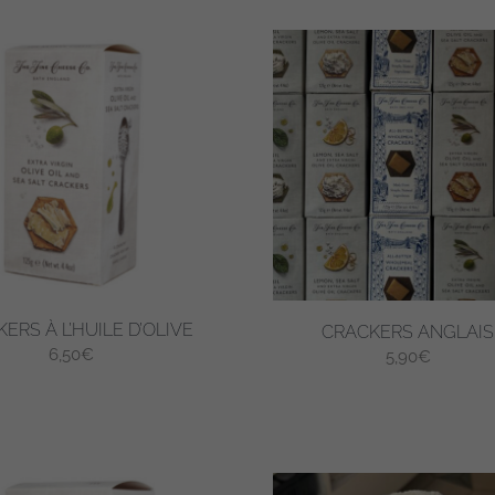
ERS À L’HUILE D’OLIVE
CRACKERS ANGLAIS
6,50
€
5,90
€