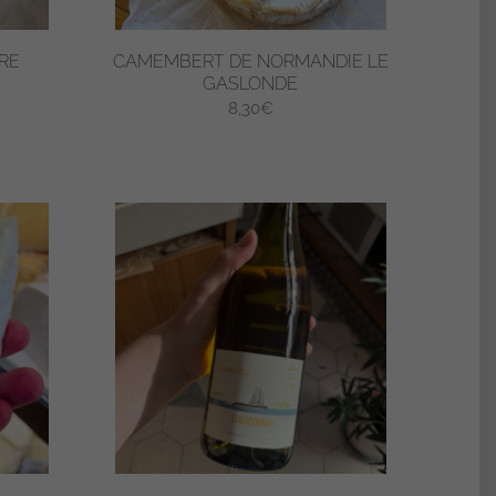
RE
CAMEMBERT DE NORMANDIE LE
GASLONDE
ge
8,30
€
 :
00€
00€