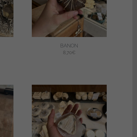
BANON
8,70
€