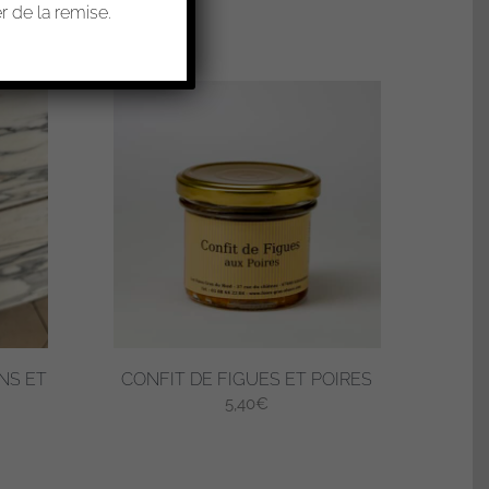
 de la remise.
NS ET
CONFIT DE FIGUES ET POIRES
5,40
€