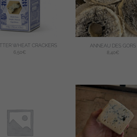
UTTER WHEAT CRACKERS
ANNEAU DES GORS
6,50
€
8,40
€