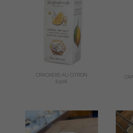
plusieurs
variations.
Les
options
peuvent
être
choisies
sur
la
page
CRACKERS AU CITRON
CR
du
6,50
€
produit