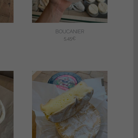
BOUCANIER
5,45
€