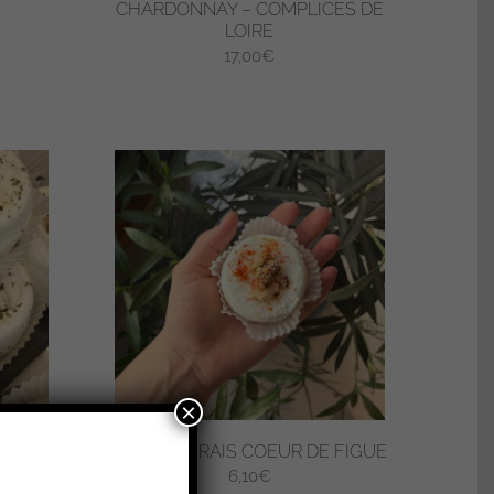
CHARDONNAY – COMPLICES DE
LOIRE
ge
17,00
€
:
0€
0€
×
ONFIT
CHÈVRE FRAIS COEUR DE FIGUE
6,10
€