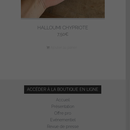
du
produit
HALLOUMI CHYPRIOTE
7,50
€
Ajouter au panier
ACCÉDER À LA BOUTIQUE EN LIGNE
Accueil
Présentation
Offre pro
Evénementiel
Revue de presse