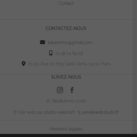
Contact
CONTACTEZ-NOUS
takavermo@gmail.com
01 48 24 89 29
61 bis Rue du Fbg Saint-Denis 75010 Paris
SUIVEZ-NOUS
© Taka&Vermo 2026
© Site web par
studio-sawicki.fr
&
perellewebstudio.fr
Mentions légales