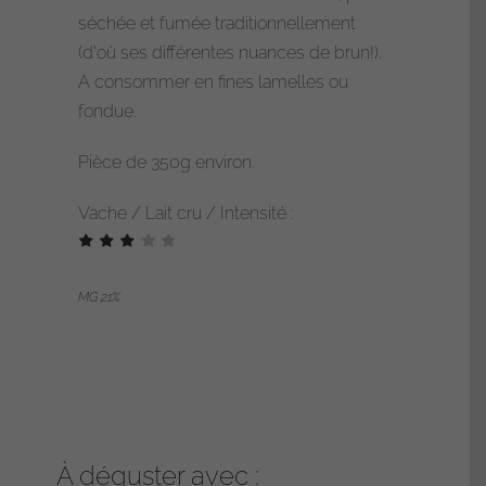
Scamorza
séchée et fumée traditionnellement
fumée
(d'où ses différentes nuances de brun!).
A consommer en fines lamelles ou
fondue.
Pièce de 350g environ.
Vache / Lait cru / Intensité :
MG 21%
À déguster avec :