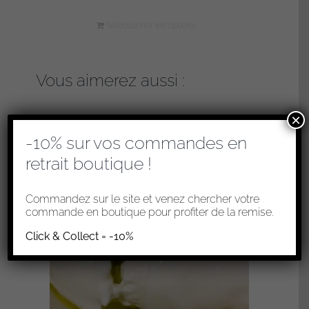
Sélectionner les options
Vous aimerez aussi :
×
-10% sur vos commandes en
retrait boutique !
Commandez sur le site et venez chercher votre
commande en boutique pour profiter de la remise.
Click & Collect = -10%