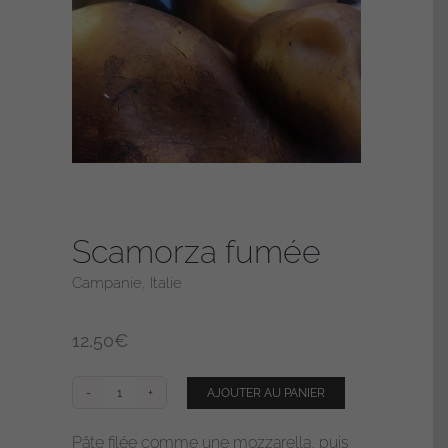
Scamorza fumée
Campanie, Italie
12,50
€
AJOUTER AU PANIER
quantité
de
Pâte filée comme une mozzarella, puis