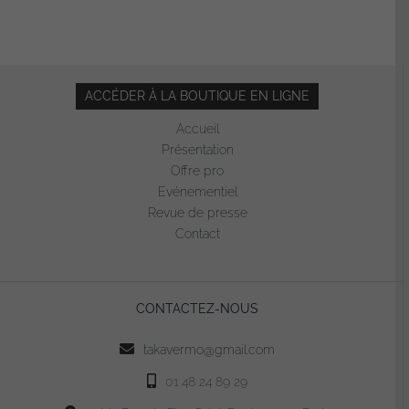
ACCÉDER À LA BOUTIQUE EN LIGNE
Accueil
Présentation
Offre pro
Evénementiel
Revue de presse
Contact
CONTACTEZ-NOUS
takavermo@gmail.com
01 48 24 89 29