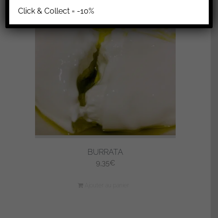
Click & Collect = -10%
BURRATA
9,35
€
Ajouter au panier