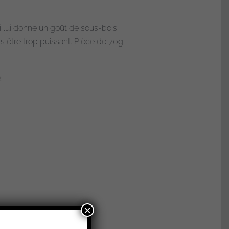
qui lui donne un goût de sous-bois
s être trop puissant. Pièce de 70g
×