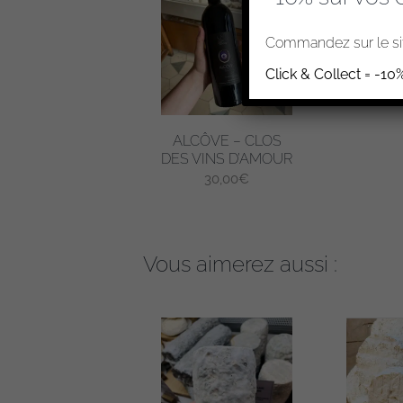
Commandez sur le sit
Click & Collect = -10
ALCÔVE – CLOS
DES VINS D’AMOUR
30,00
€
Vous aimerez aussi :