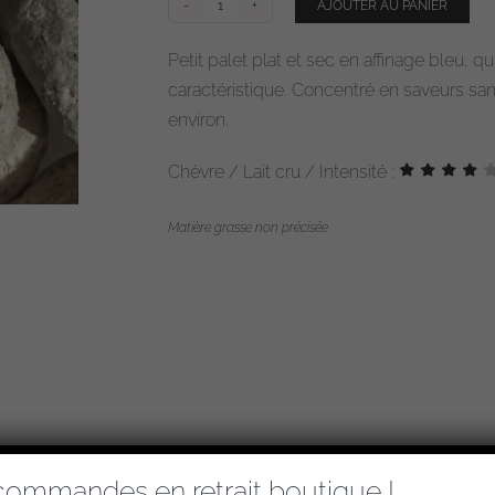
AJOUTER AU PANIER
quantité
de
Petit palet plat et sec en affinage bleu, 
Picodon
caractéristique. Concentré en saveurs san
environ.
Chèvre / Lait cru / Intensité :
Matière grasse non précisée
commandes en retrait boutique !