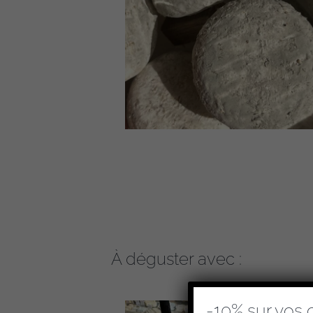
À déguster avec :
-10% sur vos 