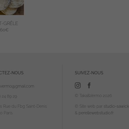
-GRÊLE
,60
€
CTEZ-NOUS
SUIVEZ-NOUS
avermo@gmail.com
© Taka&Vermo 2026
8 24 89 29
is Rue du Fbg Saint-Denis
© Site web par
studio-sawicki
0 Paris
&
perellewebstudio.fr