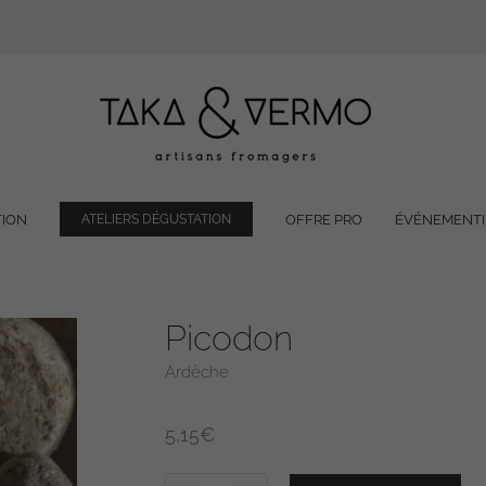
TION
OFFRE PRO
ÉVÉNEMENTI
ATELIERS DÉGUSTATION
Picodon
Ardèche
5,15
€