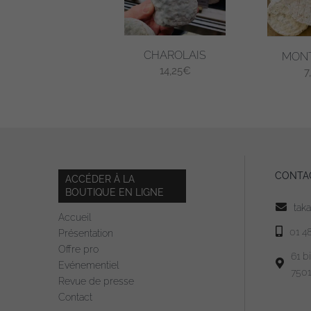
CHAROLAIS
MONT
14,25
€
7
CONTA
ACCÉDER À LA
BOUTIQUE EN LIGNE
tak
Accueil
01 4
Présentation
Offre pro
61 b
Evénementiel
7501
Revue de presse
Contact