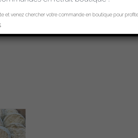
e et venez chercher votre commande en boutique pour profiter
%