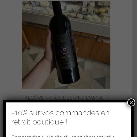
ALCÔVE – CLOS DES VINS D’AMOUR
×
30,00
€
-10% sur vos commandes en
Ajouter au panier
retrait boutique !