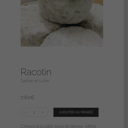
Racotin
Saône et Loire
7,60
€
AJOUTER AU PANIER
quantité
de
Chèvre à la pâte lisse et dense. Affiné