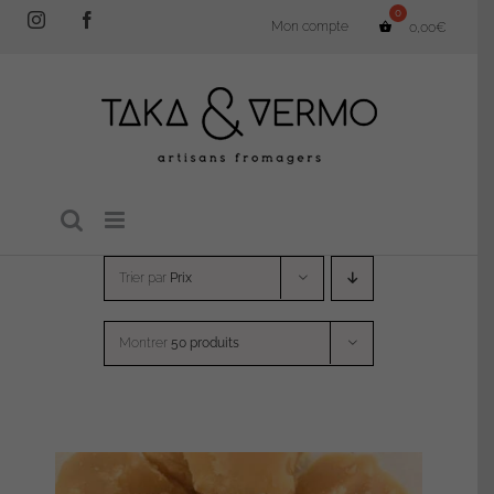
Passer
Instagram
Facebook
Mon compte
0,00
€
au
contenu
Trier par
Prix
Montrer
50 produits