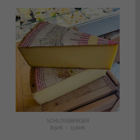
SCHLOSSBERGER
Plage
8,50
€
–
13,60
€
de