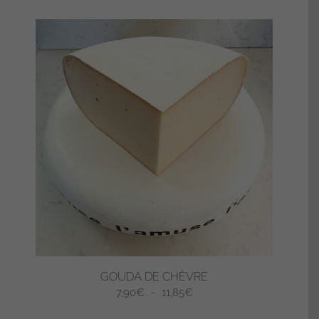
GOUDA DE CHÈVRE
Plage
7,90
€
–
11,85
€
de