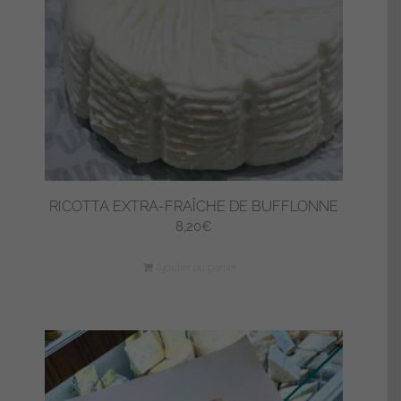
choisies
sur
la
page
du
produit
RICOTTA EXTRA-FRAÎCHE DE BUFFLONNE
8,20
€
Ajouter au panier