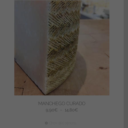
MANCHEGO CURADO
Plage
9,90
€
–
14,80
€
de
Ce
Choix des options
prix :