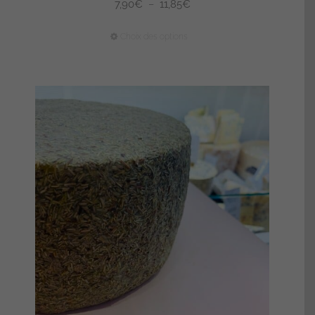
Plage
7,90
€
–
11,85
€
de
Ce
Choix des options
prix :
produit
7,90€
a
à
plusieurs
11,85€
variations.
Les
options
peuvent
être
choisies
sur
la
page
du
produit