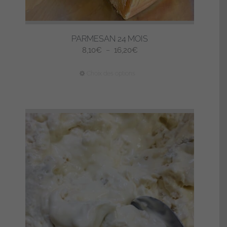
PARMESAN 24 MOIS
Plage
8,10
€
–
16,20
€
de
Ce
Choix des options
prix :
produit
8,10€
a
à
plusieurs
16,20€
variations.
Les
options
peuvent
être
choisies
sur
la
page