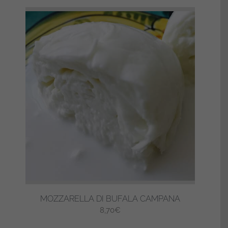
plusieurs
13,15€
variations.
Les
options
peuvent
être
choisies
sur
la
page
du
produit
MOZZARELLA DI BUFALA CAMPANA
8,70
€