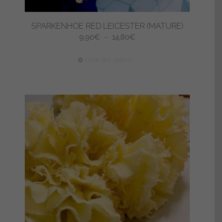
SPARKENHOE RED LEICESTER (MATURE)
Plage
9,90
€
–
14,80
€
de
Ce
Choix des options
prix :
produit
9,90€
a
à
plusieurs
14,80€
variations.
Les
options
peuvent
être
choisies
sur
la
page
du