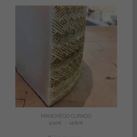
à
plusieurs
13,15€
variations.
Les
options
peuvent
être
choisies
sur
la
page
du
produit
MANCHEGO CURADO
Plage
9,90
€
–
14,80
€
de
Ce