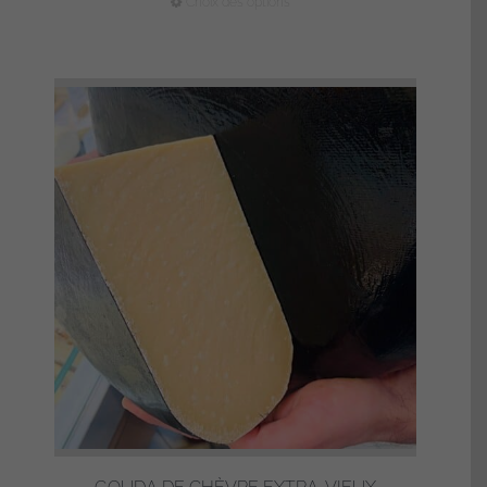
Ce
Choix des options
prix :
produit
8,20€
a
à
plusieurs
13,15€
variations.
Les
options
peuvent
être
choisies
sur
la
page
du
produit