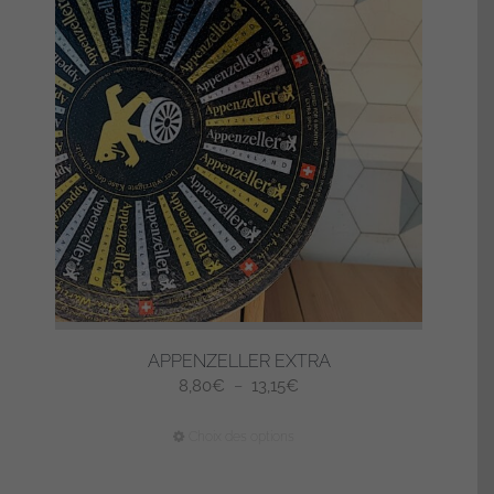
Les
options
peuvent
être
choisies
sur
la
page
du
produit
APPENZELLER EXTRA
Plage
8,80
€
–
13,15
€
de
Ce
Choix des options
prix :
produit
8,80€
a