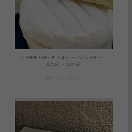
sur
la
page
du
produit
TOMME FRIBOURGEOISE À LA TRUFFE
Plage
6,00
€
–
10,95
€
de
Ce
Choix des options
prix :
produit
6,00€
a
à
plusieurs
10,95€
variations.
Les
options
peuvent