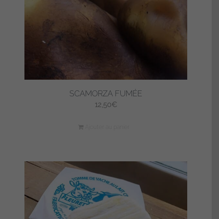
sur
la
page
du
produit
SCAMORZA FUMÉE
12,50
€
Ajouter au panier