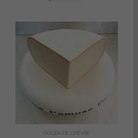
Choix des options
prix :
produit
9,90€
a
à
plusieurs
14,80€
variations.
Les
options
peuvent
être
choisies
sur
la
page
du
produit
GOUDA DE CHÈVRE