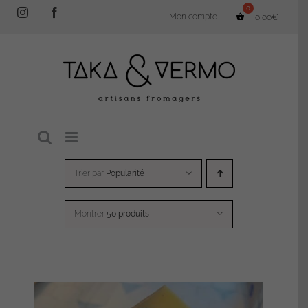
Passer
Instagram
Facebook
Mon compte
0,00
€
au
contenu
Trier par
Popularité
Montrer
50 produits