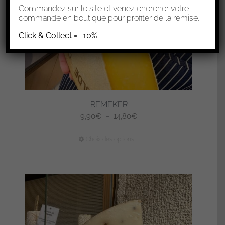
Commandez sur le site et venez chercher votre
commande en boutique pour profiter de la remise.
Click & Collect = -10%
REMEKER
Plage
9,90
€
–
14,80
€
de
Ce
Choix des options
prix :
produit
9,90€
a
à
plusieurs
14,80€
variations.
Les
options