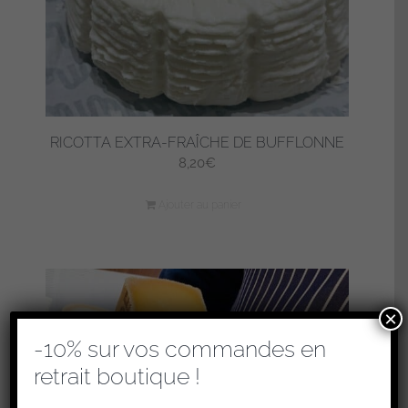
RICOTTA EXTRA-FRAÎCHE DE BUFFLONNE
8,20
€
Ajouter au panier
×
-10% sur vos commandes en
retrait boutique !