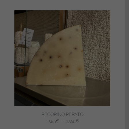
PECORINO PEPATO
Plage
10,95
€
–
17,55
€
de