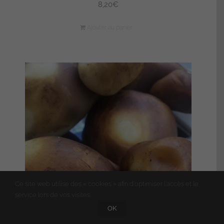
8,20
€
Ajouter au panier
Ce site web utilise des « cookies » afin d'optimiser l'accès et le
service lors de vos visites.
OK