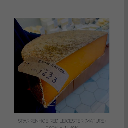
SPARKENHOE RED LEICESTER (MATURE)
Plage
9,90
€
–
14,80
€