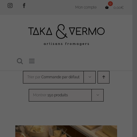
Passer
Instagram
Facebook
Mon compte
0,00
€
au
contenu
Trier par
Commande par défaut
Montrer
150 produits