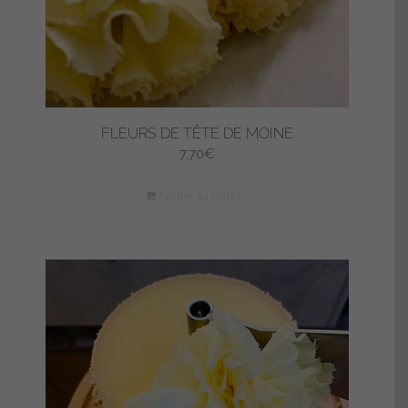
page
du
produit
FLEURS DE TÊTE DE MOINE
7,70
€
Ajouter au panier