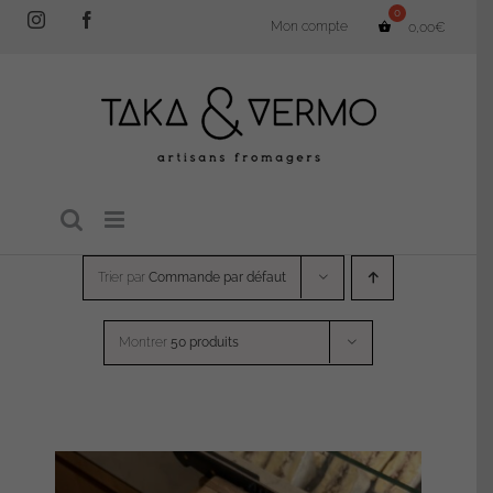
Passer
Instagram
Facebook
Mon compte
0,00
€
au
contenu
Trier par
Commande par défaut
Montrer
50 produits