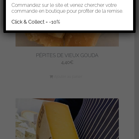
Commandez sur le site et venez chercher votre
commande en boutique pour profiter de la remise.
Click & Collect = -10%
PÉPITES DE VIEUX GOUDA
4,40
€
Ajouter au panier