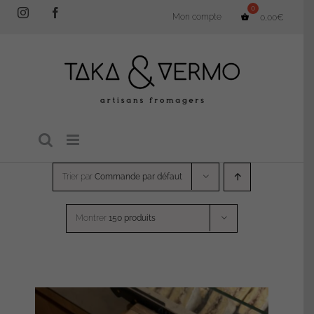
Passer
Instagram
Facebook
Mon compte
0,00
€
au
contenu
Trier par
Commande par défaut
Montrer
150 produits