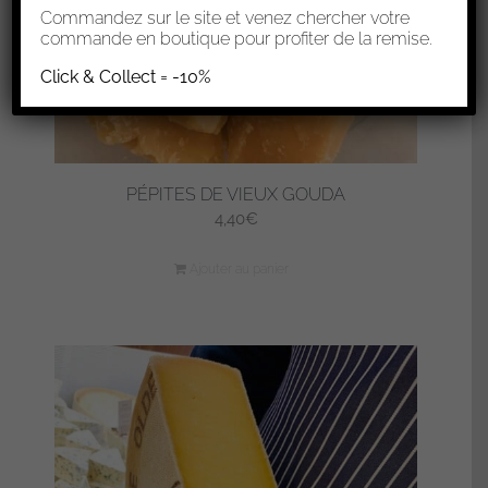
Commandez sur le site et venez chercher votre
commande en boutique pour profiter de la remise.
Click & Collect = -10%
PÉPITES DE VIEUX GOUDA
4,40
€
Ajouter au panier