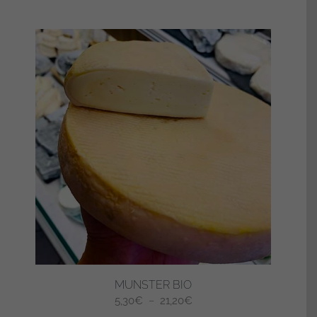
MUNSTER BIO
Plage
5,30
€
–
21,20
€