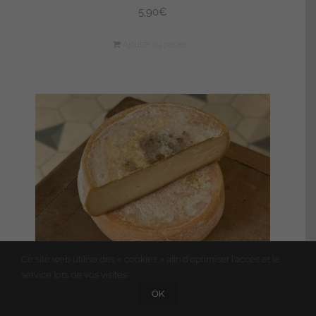
5,90
€
Ajouter au panier
Ce site web utilise des « cookies » afin d'optimiser l'accès et le
service lors de vos visites.
OK