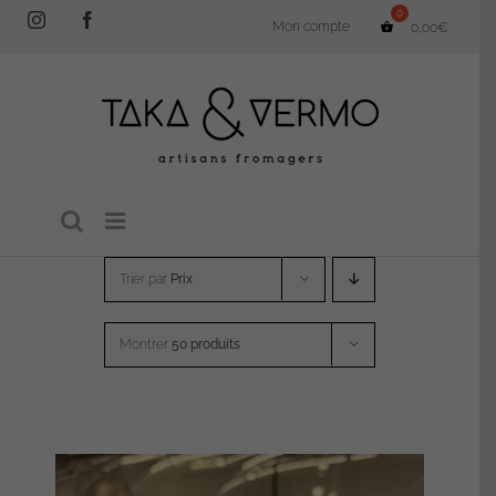
Passer
Instagram
Facebook
Mon compte
0,00
€
au
contenu
Trier par
Prix
Montrer
50 produits