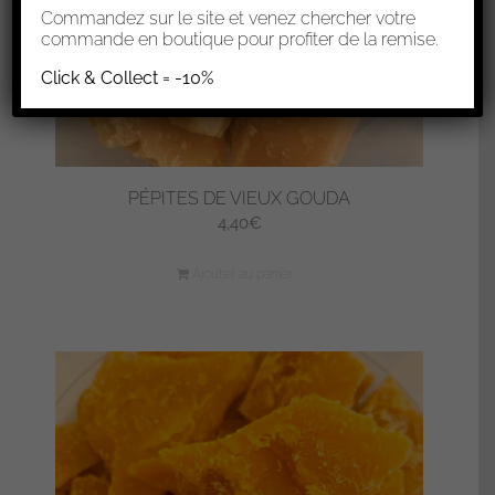
Commandez sur le site et venez chercher votre
commande en boutique pour profiter de la remise.
Click & Collect = -10%
PÉPITES DE VIEUX GOUDA
4,40
€
Ajouter au panier