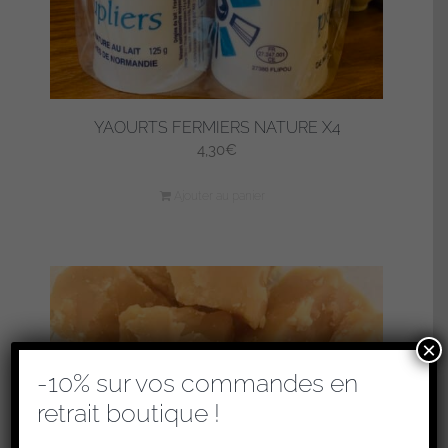
YAOURTS FERMIERS NATURE X4
4,30
€
Ajouter au panier
×
-10% sur vos commandes en
retrait boutique !