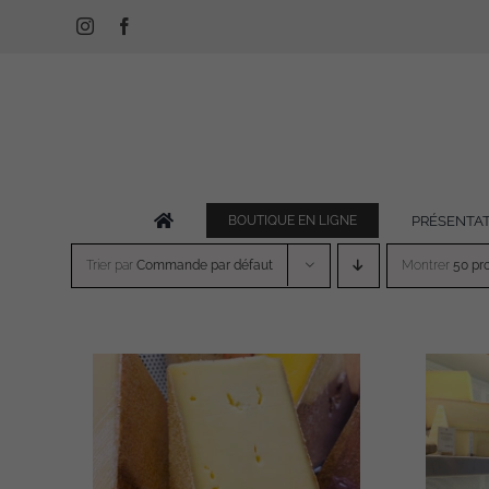
Passer
Instagram
Facebook
au
contenu
PRÉSENTA
BOUTIQUE EN LIGNE
Trier par
Commande par défaut
Montrer
50 pr