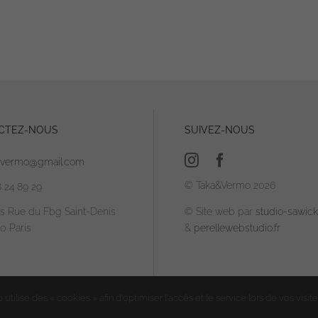
CTEZ-NOUS
SUIVEZ-NOUS
avermo@gmail.com
© Taka&Vermo 2026
8 24 89 29
is Rue du Fbg Saint-Denis
© Site web par
studio-sawicki
0 Paris
&
perellewebstudio.fr
utilise des « cookies » afin d'optimiser l'accès et le service lors de vos visite