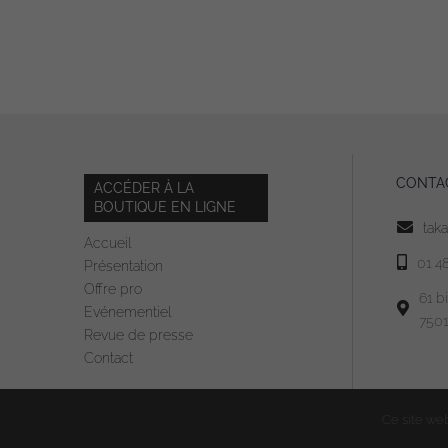
CONTA
ACCÉDER À LA
BOUTIQUE EN LIGNE
tak
Accueil
01 4
Présentation
Offre pro
61 b
Evénementiel
7501
Revue de presse
Contact
Ce site web 