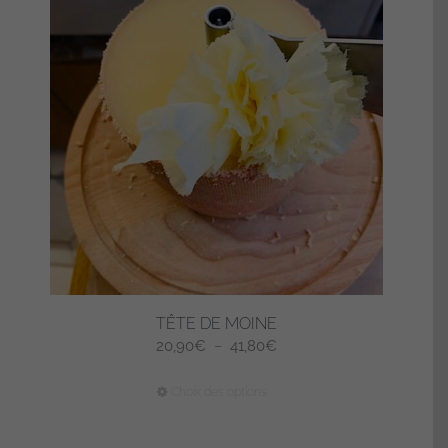
TÊTE DE MOINE
Plage
20,90
€
–
41,80
€
de
Ce
Choix des options
prix :
produit
20,90€
a
à