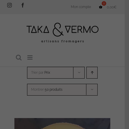
Passer
Instagram
Facebook
Mon compte
0,00
€
au
contenu
Trier par
Prix
Montrer
50 produits