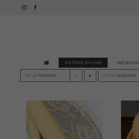
Passer
Instagram
Facebook
au
contenu
PRÉSENTA
BOUTIQUE EN LIGNE
Trier par
Popularité
Montrer
50 produits