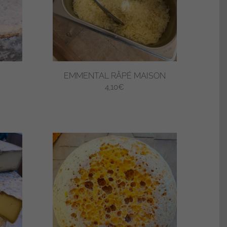
EMMENTAL RÂPÉ MAISON
ge
4,10
€
 :
75€
00€