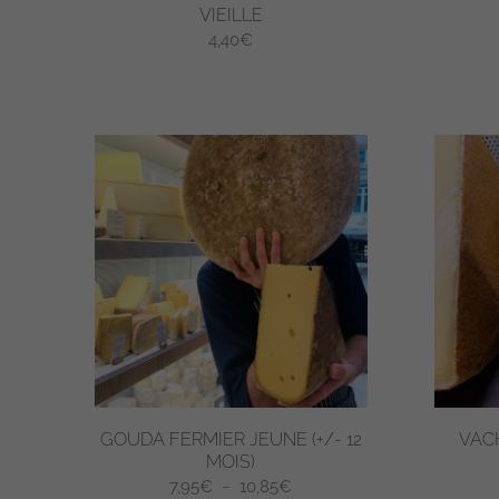
VIEILLE
produit
produit
4,40
€
GOUDA FERMIER JEUNE (+/- 12
VAC
MOIS)
Plage
7,95
€
–
10,85
€