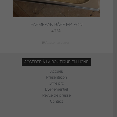
produit
PARMESAN RÂPÉ MAISON
4,75
€
Ajouter au panier
ACCÉDER À LA BOUTIQUE EN LIGNE
Accueil
Présentation
Offre pro
Evénementiel
Revue de presse
Contact