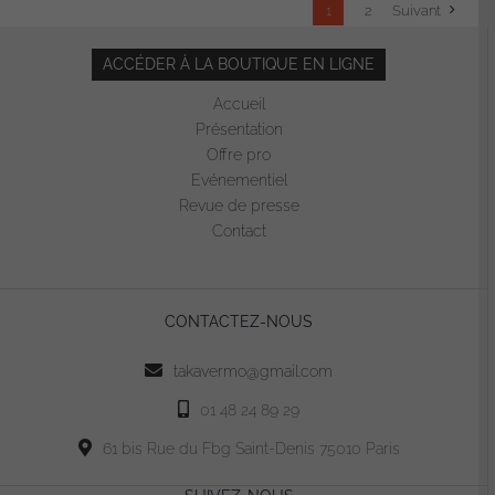
1
2
Suivant
ACCÉDER À LA BOUTIQUE EN LIGNE
Accueil
Présentation
Offre pro
Evénementiel
Revue de presse
Contact
CONTACTEZ-NOUS
takavermo@gmail.com
01 48 24 89 29
61 bis Rue du Fbg Saint-Denis 75010 Paris