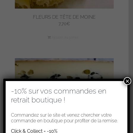
FLEURS DE TÊTE DE MOINE
7,70
€
Ajouter au panier
×
-10% sur vos commandes en
retrait boutique !
Commandez sur le site et venez chercher votre
commande en boutique pour profiter de la remise.
Click & Collect = -10%