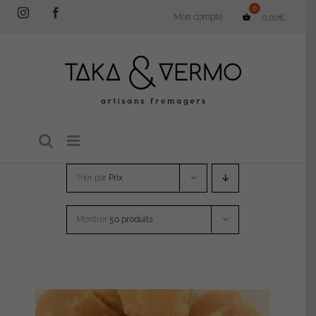
Passer
Instagram
Facebook
Mon compte
0,00
€
au
contenu
Trier par
Prix
Montrer
50 produits