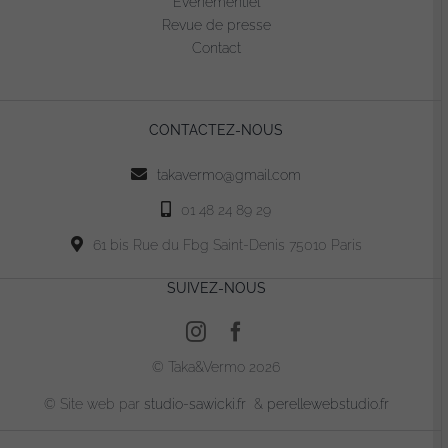
Evénementiel
être
Revue de presse
choisies
Contact
sur
la
page
CONTACTEZ-NOUS
du
produit
takavermo@gmail.com
01 48 24 89 29
61 bis Rue du Fbg Saint-Denis 75010 Paris
SUIVEZ-NOUS
© Taka&Vermo 2026
© Site web par
studio-sawicki.fr
&
perellewebstudio.fr