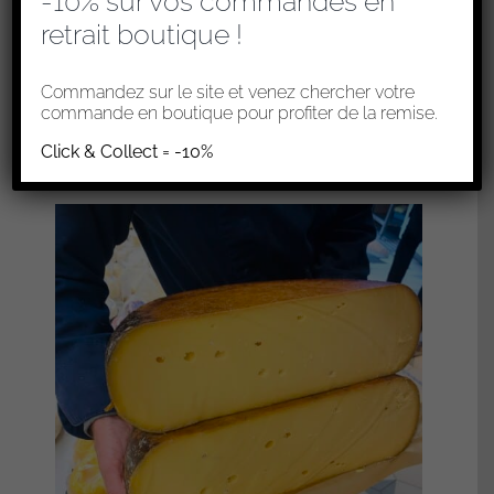
-10% sur vos commandes en
retrait boutique !
HERVE
8,20
€
Commandez sur le site et venez chercher votre
commande en boutique pour profiter de la remise.
Ajouter au panier
Click & Collect = -10%