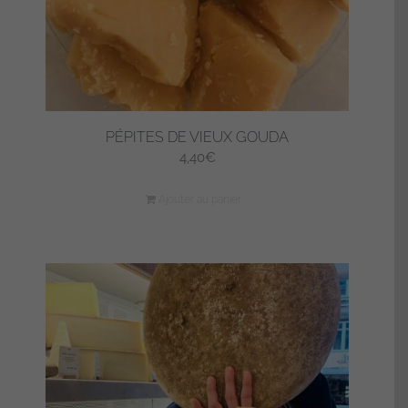
page
du
produit
PÉPITES DE VIEUX GOUDA
4,40
€
Ajouter au panier