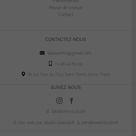
Evénementiel
être
Revue de presse
choisies
Contact
sur
la
page
CONTACTEZ-NOUS
du
produit
takavermo@gmail.com
01 48 24 89 29
61 bis Rue du Fbg Saint-Denis 75010 Paris
SUIVEZ-NOUS
© Taka&Vermo 2026
© Site web par
studio-sawicki.fr
&
perellewebstudio.fr