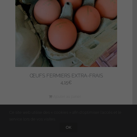
ŒUFS FERMIERS EXTRA-FRAIS
4,15
€
Ajouter au panier
Ce site web utilise des « cookies » afin d'optimiser l'accès et le
service lors de vos visites.
OK