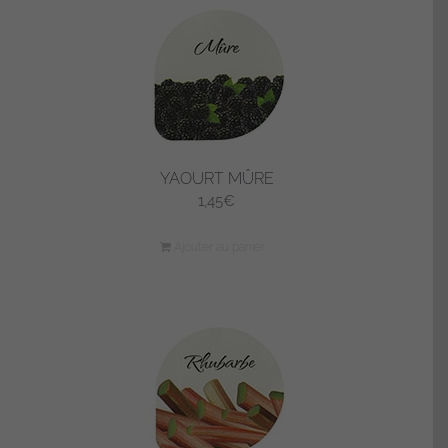
YAOURT MÛRE
1,45
€
Ajouter au panier