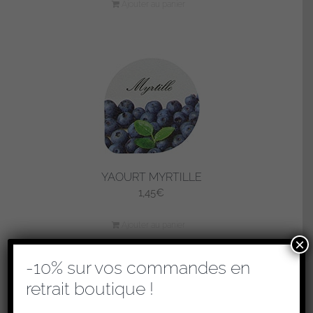
Ajouter au panier
YAOURT MYRTILLE
1,45
€
Ajouter au panier
×
-10% sur vos commandes en
retrait boutique !