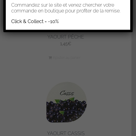
Commandez sur le site et venez chercher votre
commande en boutique pour profiter de la remise.
Click & Collect = -10%
YAOURT PÊCHE
1,45
€
Ajouter au panier
YAOURT CASSIS