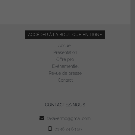
ACCÉDER À LA BOUTIQUE EN LIGNE
Accueil
Présentation
Offre pro
Evénementiel
Revue de presse
Contact
CONTACTEZ-NOUS
takavermo@gmail.com
01 48 24 89 29