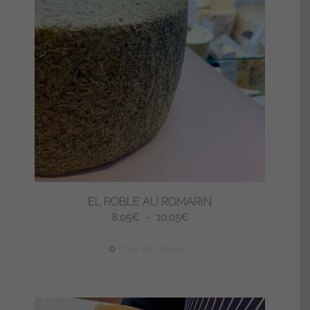
EL ROBLE AU ROMARIN
Plage
8,05
€
–
10,05
€
de
Ce
Choix des options
prix :
produit
8,05€
a
à
plusieurs
10,05€