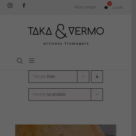
Passer
Instagram
Facebook
Mon compte
0,00
€
au
contenu
Trier par
Date
Montrer
50 produits