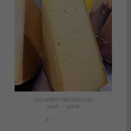
VACHERIN FRIBOURGEOIS
Plage
9,90
€
–
14,80
€
de
Ce
Choix des options
prix :
produit
9,90€