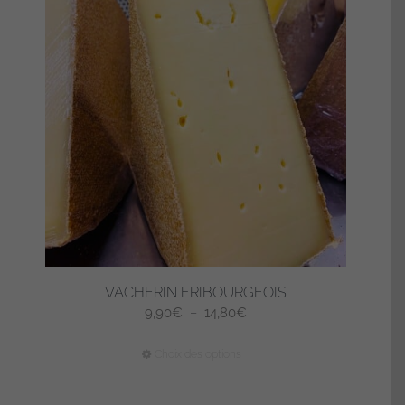
VACHERIN FRIBOURGEOIS
Plage
9,90
€
–
14,80
€
de
Ce
Choix des options
prix :
produit
9,90€
a
à