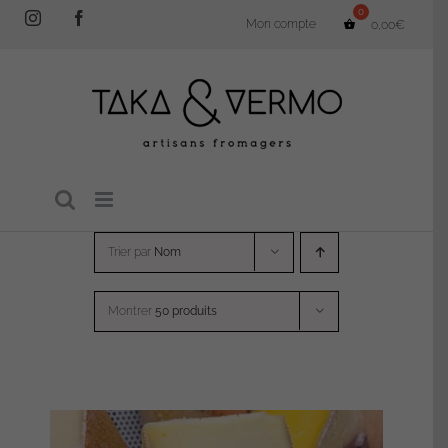
Passer
Instagram
Facebook
Mon compte
0,00
€
au
contenu
Trier par
Nom
Montrer
50 produits