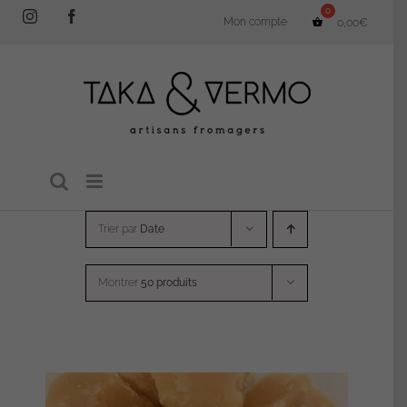
Passer
Instagram
Facebook
Mon compte
0,00
€
au
contenu
Trier par
Date
Montrer
50 produits