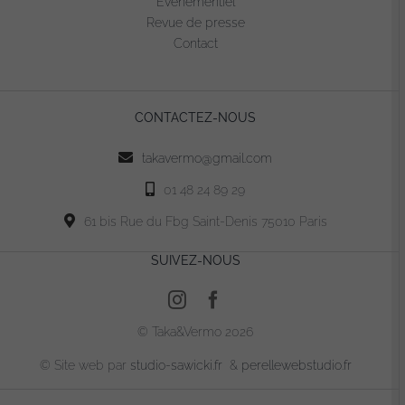
Evénementiel
être
Revue de presse
choisies
Contact
sur
la
page
CONTACTEZ-NOUS
du
produit
takavermo@gmail.com
01 48 24 89 29
61 bis Rue du Fbg Saint-Denis 75010 Paris
SUIVEZ-NOUS
© Taka&Vermo 2026
© Site web par
studio-sawicki.fr
&
perellewebstudio.fr