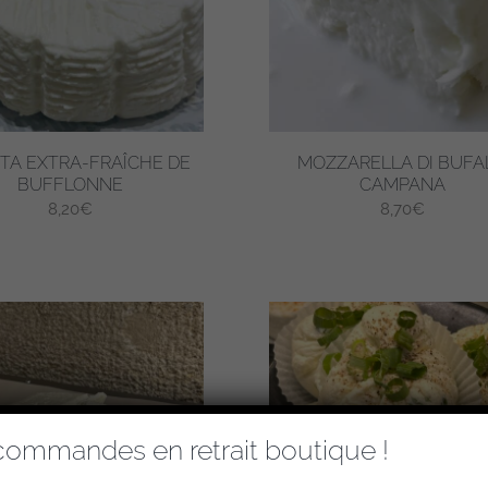
TA EXTRA-FRAÎCHE DE
MOZZARELLA DI BUFA
BUFFLONNE
CAMPANA
8,20
€
8,70
€
Ce
produit
a
plusieurs
variations.
Les
options
peuvent
commandes en retrait boutique !
être