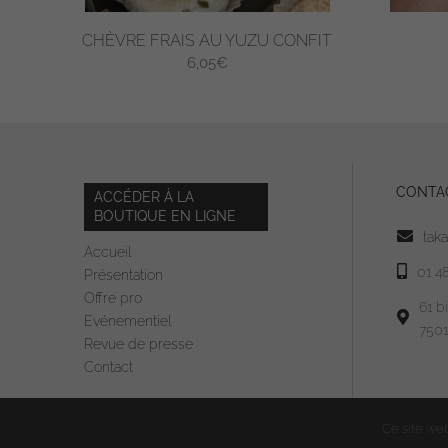
page
CHÈVRE FRAIS AU YUZU CONFIT
du
6,05
€
produit
CONTA
ACCÉDER À LA
BOUTIQUE EN LIGNE
tak
Accueil
01 4
Présentation
Offre pro
61 b
Evénementiel
7501
Revue de presse
Contact
Ce site web 