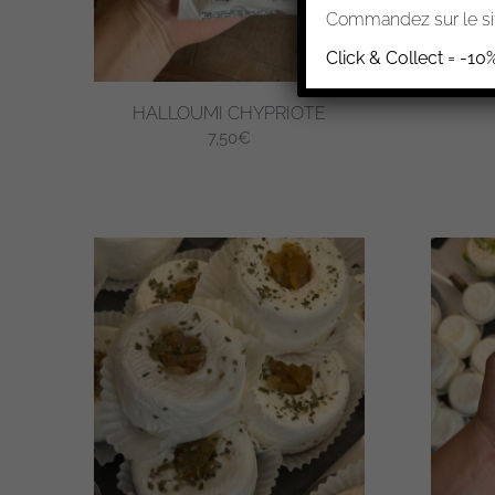
Commandez sur le sit
Click & Collect = -10
HALLOUMI CHYPRIOTE
7,50
€
Ce
produit
a
plusieurs
variations
Les
options
peuvent
être
choisies
sur
la