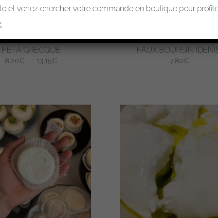
choisies
e et venez chercher votre commande en boutique pour profiter
sur
%
la
page
FETA GRECQUE
FAUX BOURSIN (DENI
du
Plage
8,20
€
–
13,15
€
7,80
€
produit
de
prix :
8,20€
à
13,15€
.