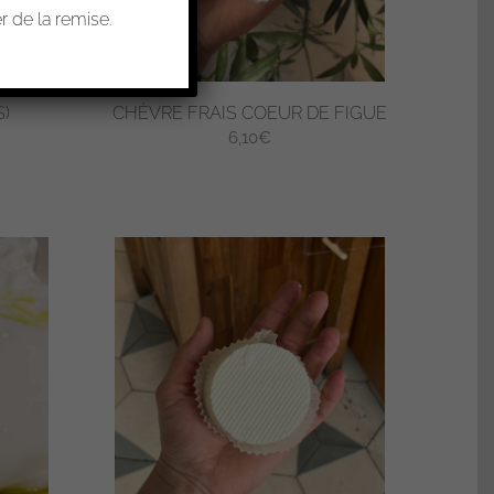
 de la remise.
S)
CHÈVRE FRAIS COEUR DE FIGUE
6,10
€