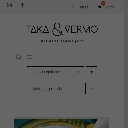
Passer
Instagram
Facebook
Mon compte
0,00
€
au
contenu
Trier par
Popularité
Montrer
50 produits