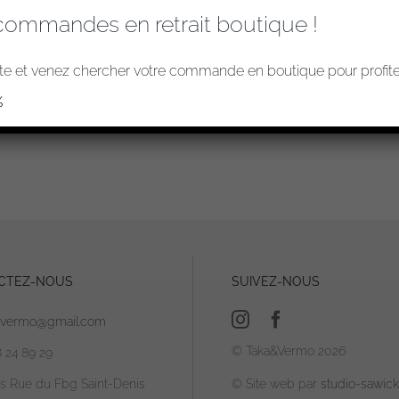
commandes en retrait boutique !
e et venez chercher votre commande en boutique pour profiter
%
CTEZ-NOUS
SUIVEZ-NOUS
avermo@gmail.com
© Taka&Vermo 2026
8 24 89 29
is Rue du Fbg Saint-Denis
© Site web par
studio-sawicki