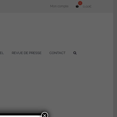
Mon compte
0,00
€
EL
REVUE DE PRESSE
CONTACT
×