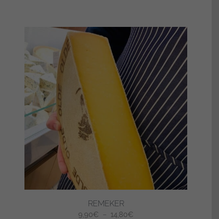
REMEKER
Plage
9,90
€
–
14,80
€