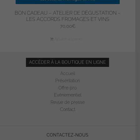
BON CADEAU – ATELIER DE DÉGUSTATION –
LES ACCORDS FROMAGES ET VINS
70,00
€
Ajouter au panier
ACCÉDER À LA BOUTIQUE EN LIGNE
Accueil
Présentation
Offre pro
Evénementiel
Revue de presse
Contact
CONTACTEZ-NOUS