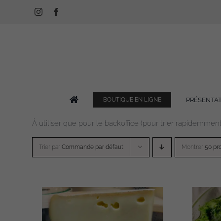
Passer
Instagram
Facebook
au
contenu
PRÉSENTA
BOUTIQUE EN LIGNE
À utiliser que pour le backoffice (pour trier rapidemment
Trier par
Commande par défaut
Montrer
50 pr