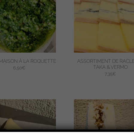
MAISON À LA ROQUETTE
ASSORTIMENT DE RACL
TAKA & VERMO
6,50
€
7,35
€
Ce
produit
a
plusieurs
variations.
Les
options