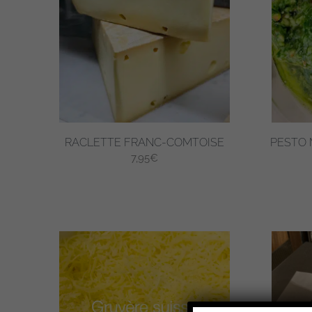
RACLETTE FRANC-COMTOISE
PESTO 
7,95
€
Ce
produit
a
plusieurs
variations.
Les
options