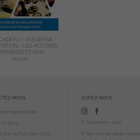
choisies
sur
la
page
du
CADEAU – ATELIER DE
produit
TATION – LES ACCORDS
ROMAGES ET VINS
70,00
€
CTEZ-NOUS
SUIVEZ-NOUS
avermo@gmail.com
© Taka&Vermo 2026
8 24 89 29
is Rue du Fbg Saint-Denis
© Site web par
studio-sawicki