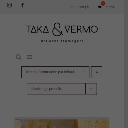
Passer
Instagram
Facebook
Mon compte
0,00
€
au
contenu
Trier par
Commande par défaut
Montrer
50 produits