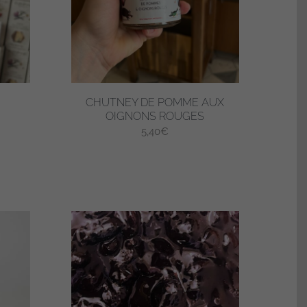
CHUTNEY DE POMME AUX
OIGNONS ROUGES
5,40
€