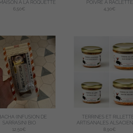
MAISON À LA ROQUETTE
POIVRE À RACLETTE
6,50
€
4,30
€
ACHA (INFUSION DE
TERRINES ET RILLETT
SARRASIN) BIO
ARTISANALES ALSACIE
12,50
€
8,90
€