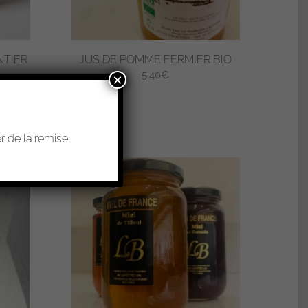
NTIER
JUS DE POMME FERMIER BIO
5,40
€
×
 de la remise.