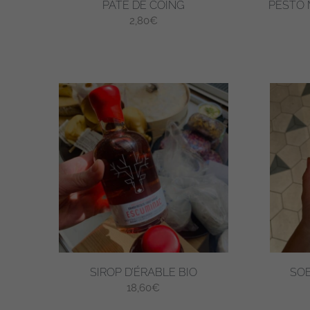
PÂTE DE COING
PESTO 
2,80
€
SIROP D’ÉRABLE BIO
SOB
18,60
€