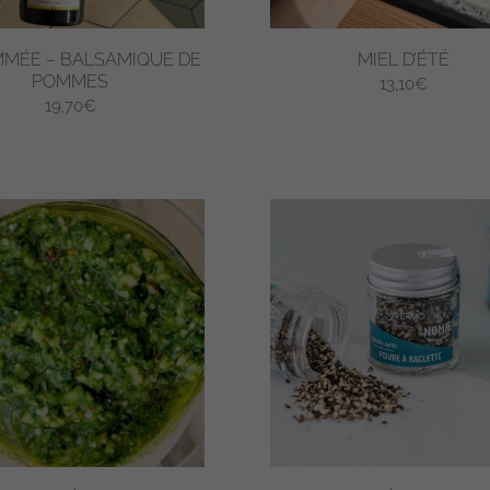
MMÉE – BALSAMIQUE DE
MIEL D’ÉTÉ
POMMES
13,10
€
19,70
€