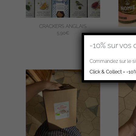
CRACKERS ANGLAIS
5,90
€
EPI
-10% sur vos 
Commandez sur le sit
Click & Collect = -10