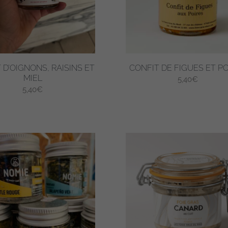
 D’OIGNONS, RAISINS ET
CONFIT DE FIGUES ET P
MIEL
5,40
€
5,40
€