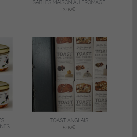
SABLÉS MAISON AU FROMAGE
3,90
€
ES
TOAST ANGLAIS
NNES
5,90
€