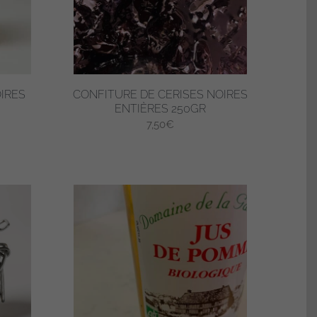
OIRES
CONFITURE DE CERISES NOIRES
ENTIÈRES 250GR
7,50
€