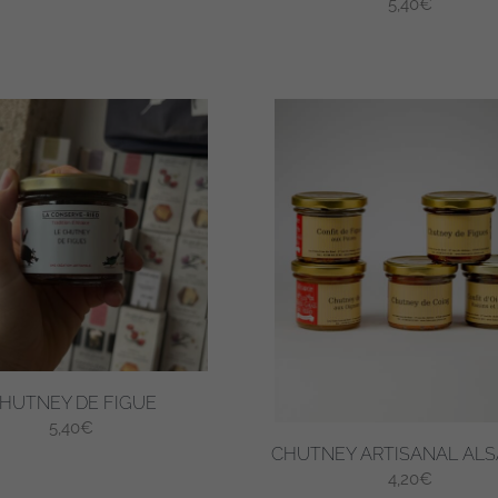
5,40
€
HUTNEY DE FIGUE
5,40
€
CHUTNEY ARTISANAL ALS
4,20
€