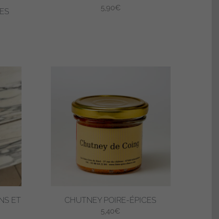
5,90
€
ES
NS ET
CHUTNEY POIRE-ÉPICES
5,40
€