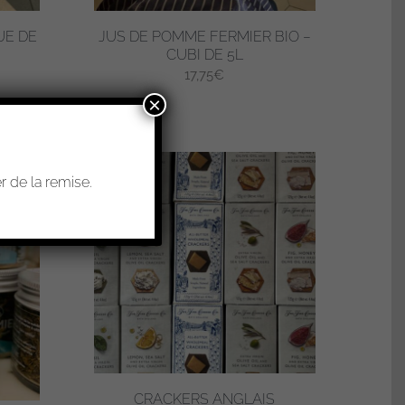
UE DE
JUS DE POMME FERMIER BIO –
CUBI DE 5L
17,75
€
×
 de la remise.
CRACKERS ANGLAIS