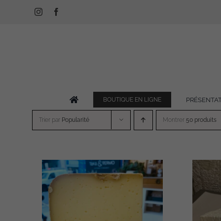
Passer
Instagram
Facebook
au
contenu
PRÉSENTA
BOUTIQUE EN LIGNE
Trier par
Popularité
Montrer
50 produits